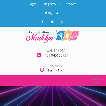
Login
|
Registro
|
Contacto
(
0
)
LLÁME AHORA!
+51 945660731
HORARIO
8 am. - 9 pm.