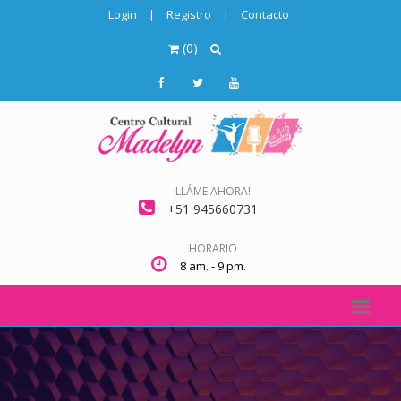
Login
|
Registro
|
Contacto
(
0
)
LLÁME AHORA!
+51 945660731
HORARIO
8 am. - 9 pm.