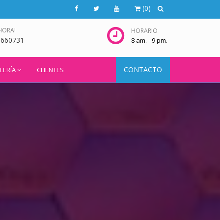
(
0
)
HORA!
HORARIO
5660731
8 am. - 9 pm.
CONTACTO
LERÍA
CLIENTES